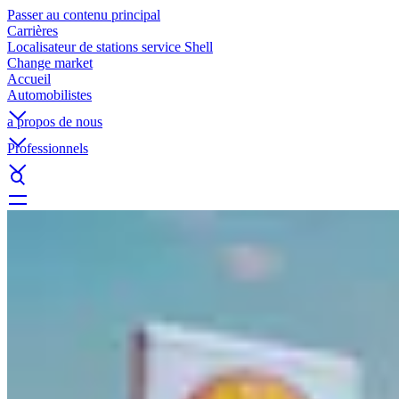
Passer au contenu principal
Carrières
Localisateur de stations service Shell
Change market
Accueil
Automobilistes
a propos de nous
Professionnels